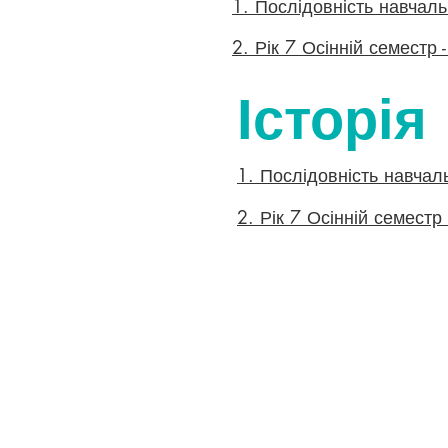
1. Послідовність навчаль
2. Рік 7 Осінній семестр -
Історія
1. Послідовність навчаль
2. Рік 7 Осінній семестр
Colton Hills Community School
Jeremy Road
Wolverhampton
WV4 5DG
Telephone: 01902 558420
Email:
coltonhillsschool@wolve
Follow our school on Facebook,