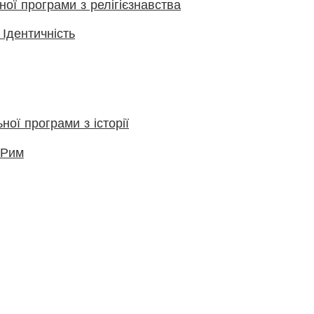
ної програми з релігієзнавства
 Ідентичність
ної програми з історії
 Рим
Back to the top
rhampton.gov.uk
Ofsted
Terms of use
 Instagram and LinkedIn: