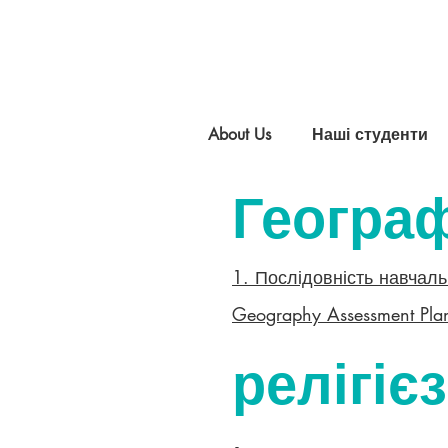
About Us
Наші студенти
Геогра
1. Послідовність навчаль
Geography Assessment Pla
релігіє