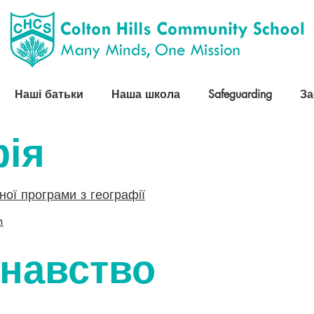
Наші батьки
Наша школа
Safeguarding
За
фія
ної програми з географії
n
знавство