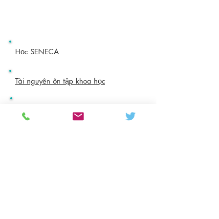
Học SENECA
Tài nguyên ôn tập khoa học
Học Bedrock
Colton Hills Community School
Jeremy Road
Wolverhampton
WV4 5DG
Telephone:
01902 558420
Email:
coltonhillsschool@wolverhampton.gov.uk
Follow our school on Facebook, Instagram and
LinkedIn:
@coltonhillscs