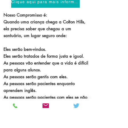
Clique aqui para mais informações
Nosso Compromisso é:
Quando uma criança chega a Colton Hills,
ela precisa saber que chegou a um
santuário, um lugar seguro onde:
Eles serão bem-vindos.
Eles serão tratados de forma justa e igual.
As pessoas vão entender que a vida é difícil
para alguns alunos.
As pessoas serão gentis com eles.
As pessoas serão pacientes enquanto
aprendem inglês.
As pessoas serão pacientes com eles se não
tiverem ido à escola antes.
As pessoas serão gentis com elas se
estiverem exaustas ou doentes ou não
entenderem nossas expectativas.