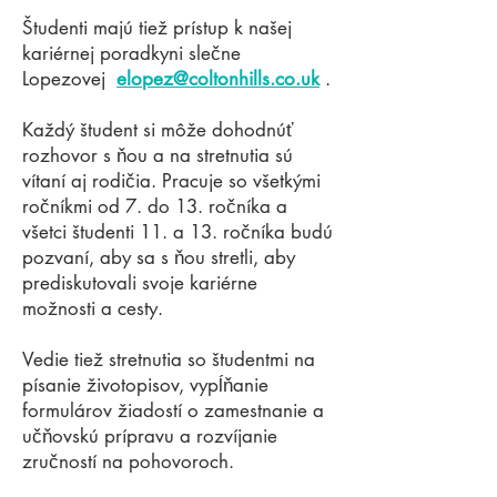
Študenti majú tiež prístup k našej
kariérnej poradkyni slečne
Lopezovej
elopez@coltonhills.co.uk
.
Každý študent si môže dohodnúť
rozhovor s ňou a na stretnutia sú
vítaní aj rodičia. Pracuje so všetkými
ročníkmi od 7. do 13. ročníka a
všetci študenti 11. a 13. ročníka budú
pozvaní, aby sa s ňou stretli, aby
prediskutovali svoje kariérne
možnosti a cesty.
Vedie tiež stretnutia so študentmi na
písanie životopisov, vypĺňanie
formulárov žiadostí o zamestnanie a
učňovskú prípravu a rozvíjanie
zručností na pohovoroch.