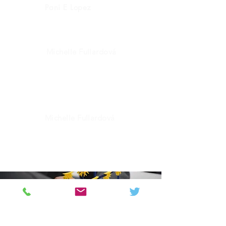
Pani E Lopez
Líder CEAIG
ašpirácií
Michelle Fullardová
Riaditeľ školy
Poskytovanie
kariéry
Michelle Fullardová
Riaditeľ školy
Poskytovanie
kariéry