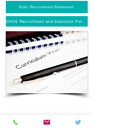
Safer Recruitment Statement
CHCS Recruitment and Selection Policy
Colton Hills Community School
Jeremy Road
Wolverhampton
WV4 5DG
Telephone:
01902 558420