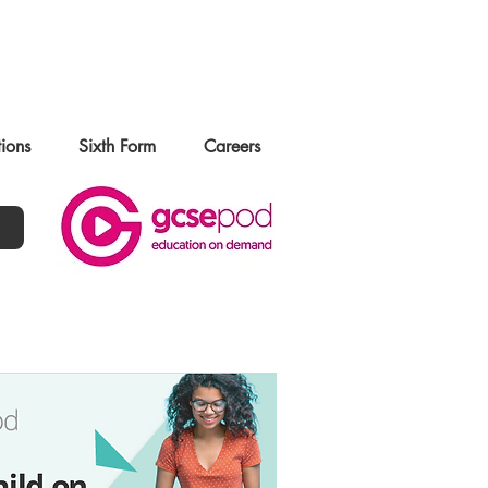
tions
Sixth Form
Careers