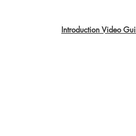
Introduction Video Gui
Colton Hills Community School