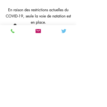
En raison des restrictions actuelles du
COVID-19, seule la voie de natation est
en place.
Des prix:
Adulte - 3,50 £
Junior - 1,75 £
Personnes âgées - 1,75 £
Enfants de moins de 5 ans -
Gratuit
Colton Hills Community School
Jeremy Road
Wolverhampton
WV4 5DG
Telephone:
01902 558420
Email:
coltonhillsschool@wolverhampton.gov.uk