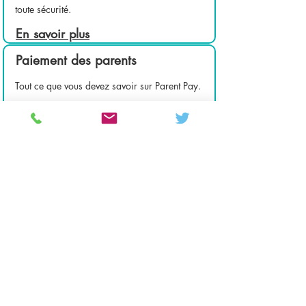
toute sécurité.
En savoir plus
Paiement des parents
Tout ce que vous devez savoir sur Parent Pay.
En savoir plus
Paiement des parents
Tout ce que vous devez savoir sur Parent Pay.
En savoir plus
Colton Hills Community School
Jeremy Road
Wolverhampton
WV4 5DG