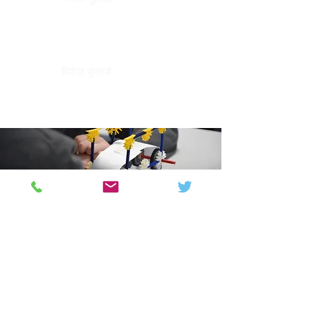
स्कूल गवर्नर
करियर प्रावधान
मिशेल फुलार्ड
स्कूल गवर्नर
करियर प्रावधान
Colton Hills Community School
Jeremy Road
Wolverhampton
WV4 5DG
Telephone:
01902 558420
Email:
coltonhillsschool@wolverhampton.gov.uk