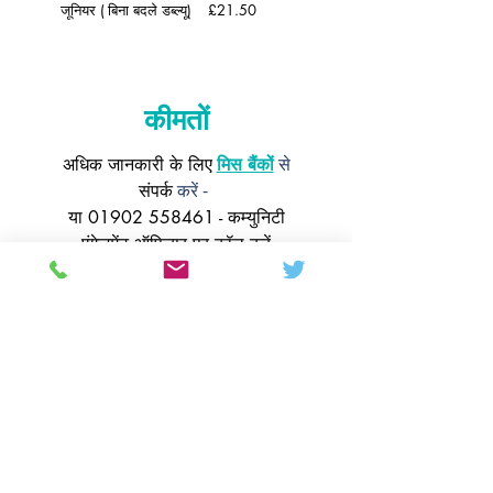
जूनियर (
बिना बदले डब्ल्यू)
£21.50
कीमतों
से
अधिक जानकारी के लिए
मिस बैंकों
करें -
संपर्क
या
01902 558461
- कम्युनिटी
एंगेजमेंट ऑफिसर पर कॉल करें
Colton Hills Community School
Jeremy Road
Wolverhampton
WV4 5DG
Telephone:
01902 558420
Email:
coltonhillsschool@wolverhampton.gov.uk
Follow our school on Facebook, Instagram and