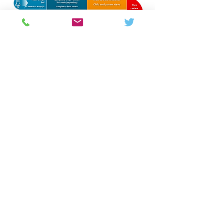
Colton Hills Community School
Jeremy Road
Wolverhampton
WV4 5DG
Telephone:
01902 558420
Email:
coltonhillsschool@wolverhampton.gov.uk
Follow our school on Facebook, Instagram and
LinkedIn:
@coltonhillscs
Back to the top