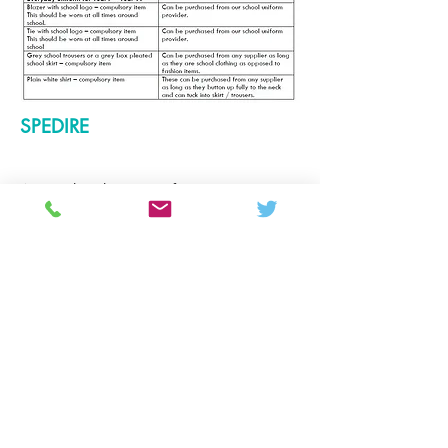
SPEDIRE
A tutti i bambini verrà fornito un
insegnamento di alta qualità differenziato
per soddisfare le esigenze di tutti gli
studenti. La qualità dell'insegnamento in
classe fornito ai bambini con SEND è
monitorata attraverso una serie di
processi.
A Colton Hills il nostro dipartimento SEN
si impegna a garantire che tutti gli
studenti abbiano l'opportunità di
prosperare sia dentro che fuori la scuola.