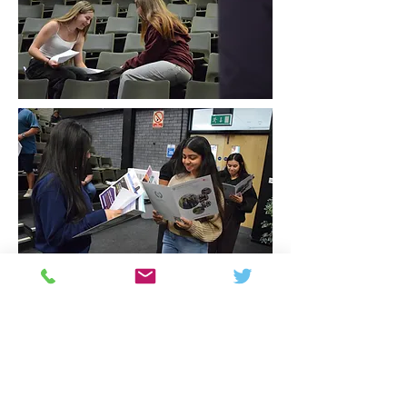
Colton Hills Community School
Jeremy Road
Wolverhampton
WV4 5DG