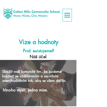
Vize a hodnoty
Proč existujeme?
Náš účel
Sloužit naší komunitě tím, že budeme
bojovat se vzdělávacím a sociálním
znevýhodněním tak, aby se všem dařilo.
Mnoho myslí, jedna mise.