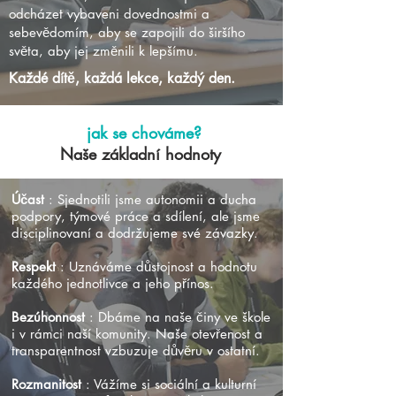
odcházet vybaveni dovednostmi a
sebevědomím, aby se zapojili do širšího
světa, aby jej změnili k lepšímu.
Každé dítě, každá lekce, každý den.
jak se chováme?
Naše základní hodnoty
Účast
: Sjednotili jsme autonomii a ducha
podpory, týmové práce a sdílení, ale jsme
disciplinovaní a dodržujeme své závazky.
Respekt
: Uznáváme důstojnost a hodnotu
každého jednotlivce a jeho přínos.
Bezúhonnost
: Dbáme na naše činy ve škole
i v rámci naší komunity. Naše otevřenost a
transparentnost vzbuzuje důvěru v ostatní.
Rozmanitost
: Vážíme si sociální a kulturní