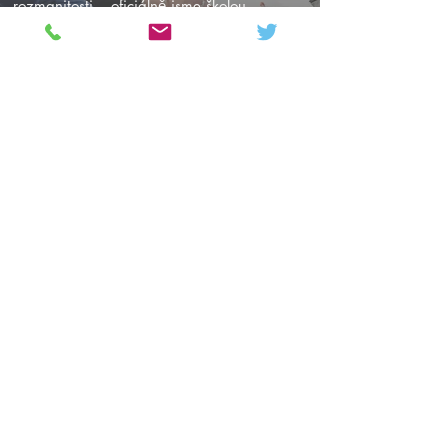
rozmanitosti – oficiálně jsme školou
„útočiště“.
Dokonalost
: Zvyšujeme standardy tím, že
přebíráme osobní odpovědnost za naše
úspěchy a neustálé zlepšování.
Mnoho myslí, jedna mise.
Colton Hills Community School
Jeremy Road
Wolverhampton
WV4 5DG
Telephone:
01902 558420
Email:
coltonhillsschool@wolverhampton.gov.uk
Follow our school on Facebook, Instagram and
LinkedIn:
@coltonhillscs
Back to the top