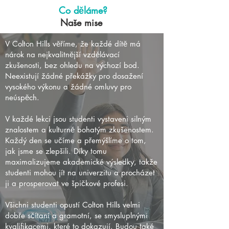
Co děláme?
Naše mise
V Colton Hills věříme, že každé dítě má
nárok na nejkvalitnější vzdělávací
zkušenosti, bez ohledu na výchozí bod.
Neexistují žádné překážky pro dosažení
vysokého výkonu a žádné omluvy pro
neúspěch.
V každé lekci jsou studenti vystaveni silným
znalostem a kulturně bohatým zkušenostem.
Každý den se učíme a přemýšlíme o tom,
jak jsme se zlepšili. Díky tomu
maximalizujeme akademické výsledky, takže
studenti mohou jít na univerzitu a procházet
ji a prosperovat ve špičkové profesi.
Všichni studenti opustí Colton Hills velmi
dobře sčítaní a gramotní, se smysluplnými
kvalifikacemi, které to dokazují. Budou také