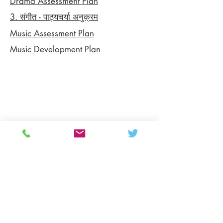
Drama Assessment Plan
3. संगीत - पाठ्यचर्या अनुक्रम
Music Assessment Plan
Music Development Plan
Colton Hills Community School
Jeremy Road
Wolverhampton
WV4 5DG
Telephone:
01902 558420
Email:
coltonhillsschool@wolverhampton.gov.uk
Follow our school on Facebook, Instagram and
LinkedIn:
@coltonhillscs
Back to the top
Ofsted