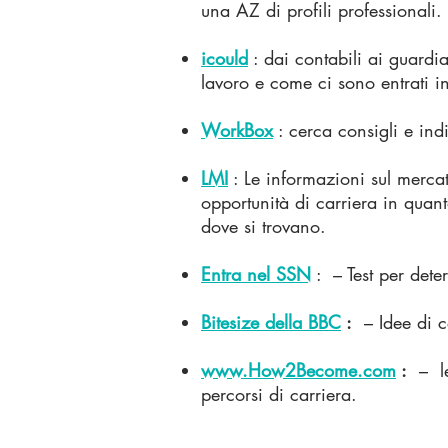
una AZ di profili professionali.
icould
: dai contabili ai guardi
lavoro e come ci sono entrati i
WorkBox
: cerca consigli e in
LMI
: Le informazioni sul mercat
opportunità di carriera in quan
dove si trovano.
Entra nel SSN
:
– Test per dete
Bitesize della BBC
:
– Idee di c
www.How2Become.com
:
–
l
percorsi di carriera.