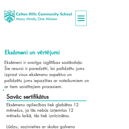
Eksāmeni un vērtējumi
Eksāmeni ir svarīga izglītības sastāvdaļa.
Šie resursi ir paredzēti, lai palīdzētu jums
izprast visus eksāmenu aspektus un
palīdzētu jums iepazīties ar noteikumiem un
ar tiem saistītajiem procesiem.
Savāc sertifikātus
Eksāmenu apliecības tiek glabātas 12
mēnešus, ja tās nebūs izņemtas 12
mēnešu laikā, tās tiek iznīcinātas.
Lūdzu, sazinieties ar skolas galveno