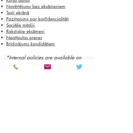
Kursu darbs
Novērtējums bez eksāmeniem
Testi ekrānā
Paziņojums par konfidencialitāti
Sociālie mēdiji
Rakstiskie eksāmeni
Neatļautas preces
Brīdinājums kandidātiem
*Internal policies are available on
request.
Colton Hills Community School
Jeremy Road
Wolverhampton
WV4 5DG
Telephone:
01902 558420
Email:
coltonhillsschool@wolverhampton.gov.uk
Follow our school on Facebook, Instagram and
LinkedIn:
@coltonhillscs