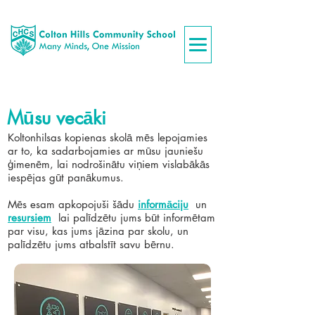
Mūsu vecāki
Koltonhilsas kopienas skolā mēs lepojamies
ar to, ka sadarbojamies ar mūsu jauniešu
ģimenēm, lai nodrošinātu viņiem vislabākās
iespējas gūt panākumus.
Mēs esam apkopojuši šādu
informāciju
un
resursiem
lai palīdzētu jums būt informētam
par visu, kas jums jāzina par skolu, un
palīdzētu jums atbalstīt savu bērnu.