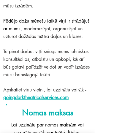
​
mūsu izrādēm.
Pēdējo dažu mēnešu laikā viņi ir strādājuši
,
ar mums
modernizējot, organizējot un
uzturot dažādas teātra daļas un klases.
Turpinot darbu, viņi sniegs mums tehniskas
konsultācijas, atbalstu un apkopi, kā arī
būs gatavi palīdzēt veidot un vadīt izrādes
mūsu brīnišķīgajā teātrī.
Apskatiet viņu vietni, lai uzzinātu vairāk -
goingdarktheatricalservices.com
Nomas maksas
Lai uzzinātu par nomas maksām vai
uzzinātu vairāk par teātri, lūdzu,