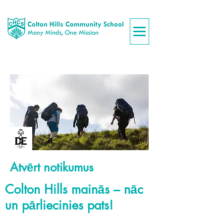
Atvērt notikumus
Colton Hills mainās – nāc
un pārliecinies pats!
​