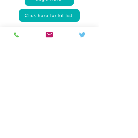
Click here for kit list
Colton Hills Community School
Jeremy Road
Wolverhampton
WV4 5DG
Telephone:
01902 558420
Email:
coltonhillsschool@wolverhampton.gov.uk
Follow our school on Facebook, Instagram and
LinkedIn:
@coltonhillscs
Back to the top
Ofsted
Terms of use