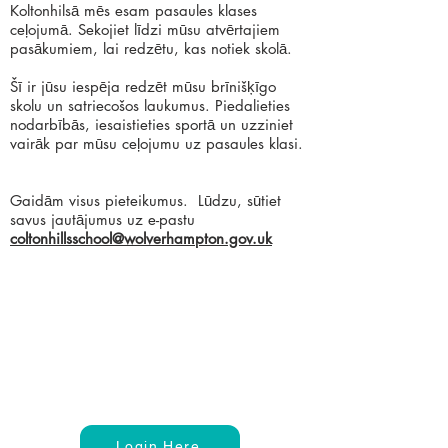
Koltonhilsā mēs esam pasaules klases
ceļojumā. Sekojiet līdzi mūsu atvērtajiem
pasākumiem, lai redzētu, kas notiek skolā.
Šī ir jūsu iespēja redzēt mūsu brīnišķīgo
skolu un satriecošos laukumus. Piedalieties
nodarbībās, iesaistieties sportā un uzziniet
vairāk par mūsu ceļojumu uz pasaules klasi.
Gaidām visus pieteikumus.
Lūdzu, sūtiet
savus jautājumus uz e-pastu
coltonhillsschool@wolverhampton.gov.uk
Login Here