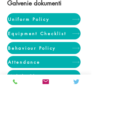
Galvenie dokumenti
Uniform Policy
Equipment Checklist
Behaviour Policy
Attendance
Mobile Phones
Colton Hills Community School
Jeremy Road
Wolverhampton
WV4 5DG
Telephone:
01902 558420