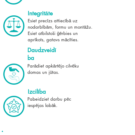
Integritāte
Esiet precīzs attiecībā uz
nodarbībām, formu un montāžu.
Esiet atbilstoši ģērbies un
aprīkots, gatavs mācīties.
Daudzveidī
ba
Parādiet apkārtējo cilvēku
domas un jūtas.
Izcilība
Pabeidziet darbu pēc
iespējas labāk.