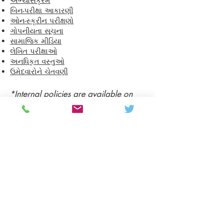
અભ્યાસક્રમ
બિન-પરીક્ષા આકારણી
ઓન-સ્ક્રીન પરીક્ષણો
ગોપનીયતા સૂચના
સામાજિક મીડિયા
લેખિત પરીક્ષાઓ
અનધિકૃત વસ્તુઓ
ઉમેદવારોને ચેતવણી
*Internal policies are available on
request.
Colton Hills Community School
Jeremy Road
Wolverhampton
WV4 5DG
Telephone:
01902 558420
Email:
coltonhillsschool@wolverhampton.gov.uk
Follow our school on Facebook, Instagram and
LinkedIn:
@coltonhillscs