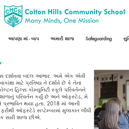
આપણા માં - બાપ
અમારી શાળા
Safeguarding
સુ
સ
ાં રસ દર્શાવવા બદલ આભાર. અમે એક એવી
ષા માટે પ્રતિષ્ઠા તે દર્શાવે છે કે તેના
કોલ્ટન હિલ્સ કોમ્યુનિટી સ્કૂલે પરિવર્તનને
ં શાળાનું પરિવર્તન કર્યું છે અને ઓફસ્ટેડ, મે
ીતે પ્રભાવિત થયા હતા. 2018 માં આની
 ફરીથી ઓફસ્ટેડે સપ્ટેમ્બરમાં મુલાકાત લીધી
એક સારી શાળા છીએ.