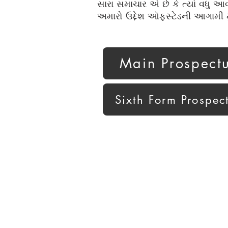
સારા સમાચાર એ છે કે ત્યાં વધુ આવ
અમારો ઉદ્દેશ ઑફસ્ટેડની આગામી મુ
Main Prospect
Sixth Form Prospec
Colton Hills Community School
Jeremy Road
Wolverhampton
WV4 5DG
Telephone: 01902 558420
Email:
coltonhillsschool@wolve