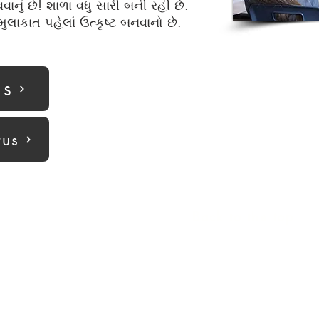
વાનું છે! શાળા વધુ સારી બની રહી છે.
લાકાત પહેલાં ઉત્કૃષ્ટ બનવાનો છે.
us
tus
Back to the top
rhampton.gov.uk