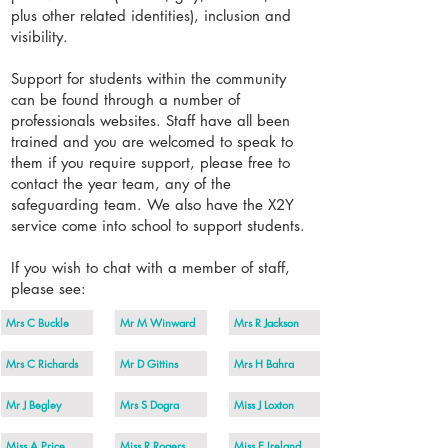
plus other related identities), inclusion and
visibility.
Support for students within the community
can be found through a number of
professionals websites. Staff have all been
trained and you are welcomed to speak to
them if you require support, please free to
contact the year team, any of the
safeguarding team. We also have the X2Y
service come into school to support students.
If you wish to chat with a member of staff,
please see​:
Mrs C Buckle
Mr M Winward
Mrs R Jackson
Mrs C Richards
Mr D Gittins
Mrs H Bahra
Mr J Begley
Mrs S Dogra
Miss J Loxton
Miss A Price
Miss R Rogers
Miss E Ireland