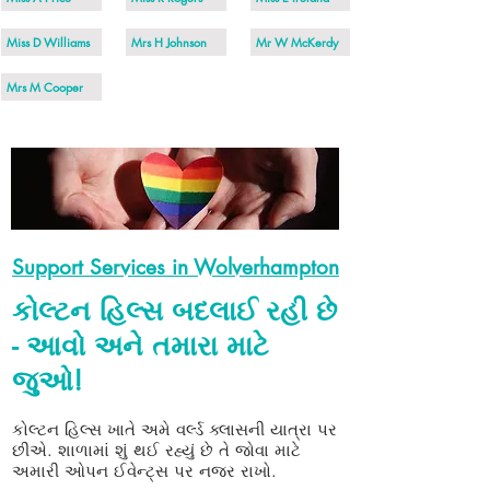
Miss D Williams
Mrs H Johnson
Mr W McKerdy
Mrs M Cooper
​​​Support Services in Wolverhampton
કોલ્ટન હિલ્સ બદલાઈ રહી છે
- આવો અને તમારા માટે
જુઓ!
​
કોલ્ટન હિલ્સ ખાતે અમે વર્લ્ડ ક્લાસની યાત્રા પર
છીએ. શાળામાં શું થઈ રહ્યું છે તે જોવા માટે
અમારી ઓપન ઈવેન્ટ્સ પર નજર રાખો.