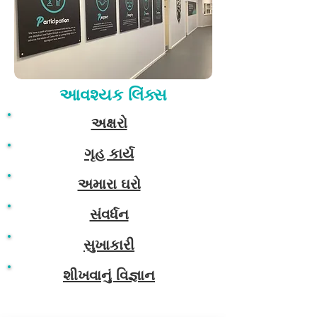
આવશ્યક લિંક્સ
અક્ષરો
ગૃહ કાર્ય
અમારા ઘરો
સંવર્ધન
સુખાકારી
શીખવાનું વિજ્ઞાન