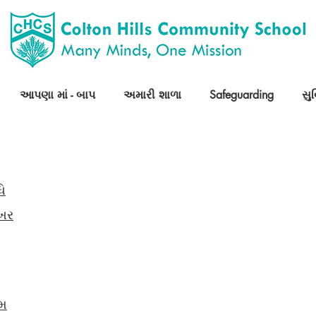
આપણા માં - બાપ
અમારી શાળા
Safeguarding
સુ
ધિ
નખર
રમ