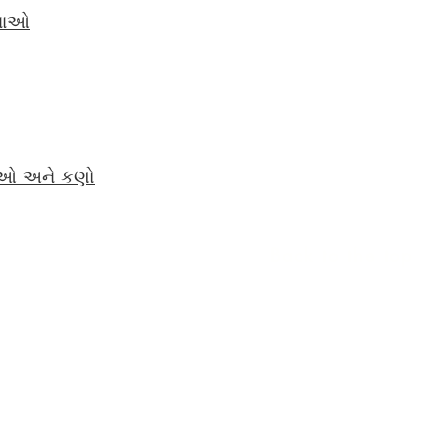
જનાઓ
ણુઓ અને કણો
Back to the top
rhampton.gov.uk
Ofsted
Terms of use
 Instagram and LinkedIn:
* We use cookies to see how users