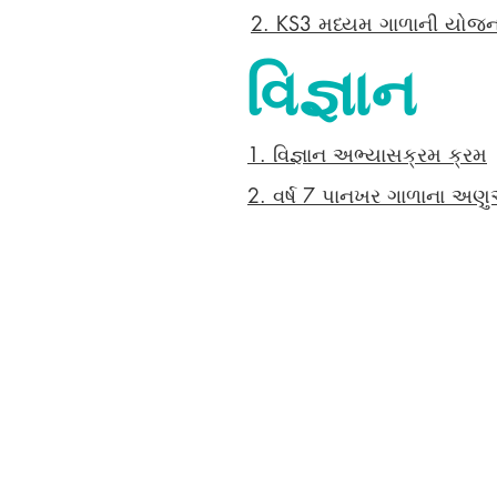
2. KS3 મધ્યમ ગાળાની યો
વિજ્ઞાન
1. વિજ્ઞાન અભ્યાસક્રમ ક્રમ
2. વર્ષ 7 પાનખર ગાળાના અ
Colton Hills Community School
Jeremy Road
Wolverhampton
WV4 5DG
Telephone: 01902 558420
Email:
coltonhillsschool@wolve
Follow our school on Facebook,
@coltonhillscs