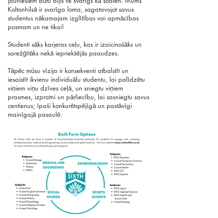
jauniešiem būtu bijis tik svarīgs kā šodien. Mums
Koltonhilsā ir svarīga loma, sagatavojot savus
studentus nākamajam izglītības vai apmācības
posmam un ne tikai!
Studenti sāks karjeras ceļu, kas ir izaicinošāks un
sarežģītāks nekā iepriekšējās paaudzes.
Tāpēc mūsu vīzija ir konsekventi atbalstīt un
iesaistīt ikvienu individuālu studentu, lai palīdzētu
viņiem viņu dzīves ceļā, un sniegtu viņiem
prasmes, izpratni un pārliecību, lai sasniegtu savus
centienus; īpaši konkurētspējīgā un pastāvīgi
mainīgajā pasaulē.