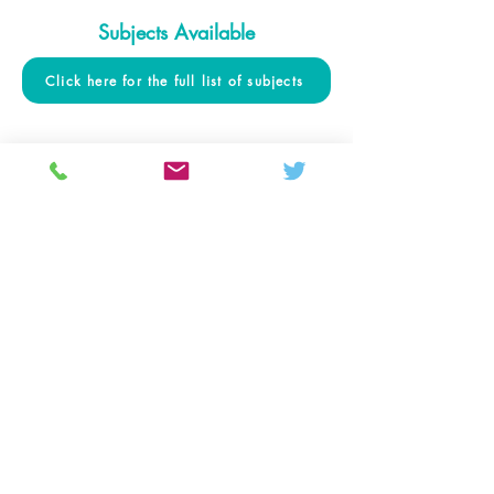
Subjects Available
Click here for the full list of subjects
Colton Hills Community School
Jeremy Road
Wolverhampton
WV4 5DG
Telephone:
01902 558420
Email:
coltonhillsschool@wolverhampton.gov.uk
Follow our school on Facebook, Instagram and
LinkedIn:
@coltonhillscs
Back to the top
Ofsted