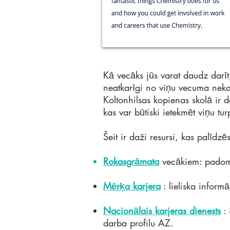
Kā vecāks jūs varat daudz darīt,
neatkarīgi no viņu vecuma neka
Koltonhilsas kopienas skolā ir 
kas var būtiski ietekmēt viņu tu
Šeit ir daži resursi, kas palīd
Rokasgrāmata
vecākiem: padomi
Mērķa karjera
: lieliska inform
Nacionālais karjeras dienests
: 
darba profilu AZ.