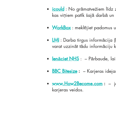
icould
: No grāmatvežiem līdz zo
kas viņiem patīk šajā darbā un k
WorkBox
: meklējiet padomus 
LMI
: Darba tirgus informācija (
varat uzzināt tādu informāciju 
Ienāciet NHS
:
– Pārbaude, lai
BBC Bitesize
:
– Karjeras ideja
www.How2Become.com
:
–
j
karjeras veidos.
Colton Hills Community School
Jeremy Road