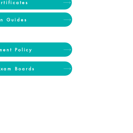
rtificates
on Guides
ment Policy
Exam Boards