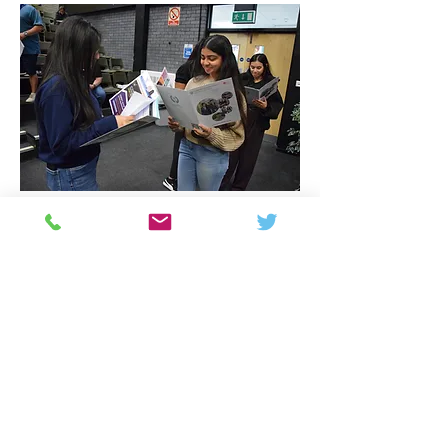
Colton Hills Community School
Jeremy Road
Wolverhampton
WV4 5DG
Telephone:
01902 558420
Email:
coltonhillsschool@wolverhampton.gov.uk
Follow our school on Facebook, Instagram and
LinkedIn:
@coltonhillscs